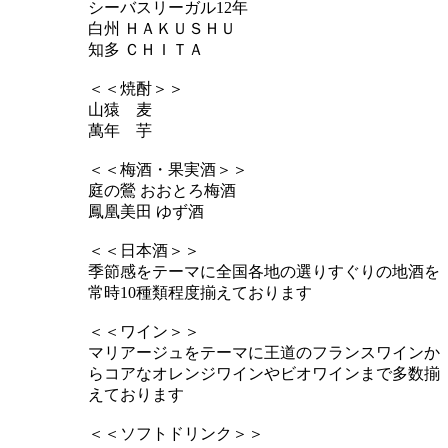
シーバスリーガル12年
白州 ＨＡＫＵＳＨＵ
知多 ＣＨＩＴＡ
＜＜焼酎＞＞
山猿 麦
萬年 芋
＜＜梅酒・果実酒＞＞
庭の鶯 おおとろ梅酒
鳳凰美田 ゆず酒
＜＜日本酒＞＞
季節感をテーマに全国各地の選りすぐりの地酒を
常時10種類程度揃えております
＜＜ワイン＞＞
マリアージュをテーマに王道のフランスワインか
らコアなオレンジワインやビオワインまで多数揃
えております
＜＜ソフトドリンク＞＞