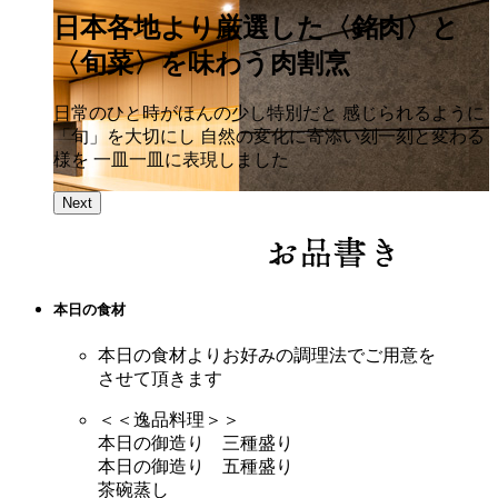
日本各地より厳選した〈銘肉〉と
〈旬菜〉を味わう肉割烹
日常のひと時がほんの少し特別だと 感じられるように
「旬」を大切にし 自然の変化に寄添い刻一刻と変わる
様を 一皿一皿に表現しました
Next
本日の食材
本日の食材よりお好みの調理法でご用意を
させて頂きます
＜＜逸品料理＞＞
本日の御造り 三種盛り
本日の御造り 五種盛り
茶碗蒸し